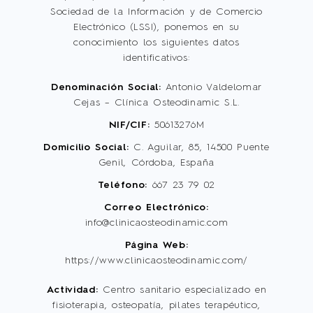
Sociedad de la Información y de Comercio
PSICOLOGÍA
Electrónico (LSSI), ponemos en su
conocimiento los siguientes datos
CONTACTO
identificativos:
Denominación Social:
Antonio Valdelomar
Cejas – Clínica Osteodinamic S.L.
NIF/CIF:
50613276M
Domicilio Social:
C. Aguilar, 85, 14500 Puente
Genil, Córdoba, España
Teléfono:
667 23 79 02
Correo Electrónico:
info@clinicaosteodinamic.com
Página Web:
https://www.clinicaosteodinamic.com/
Actividad:
Centro sanitario especializado en
fisioterapia, osteopatía, pilates terapéutico,