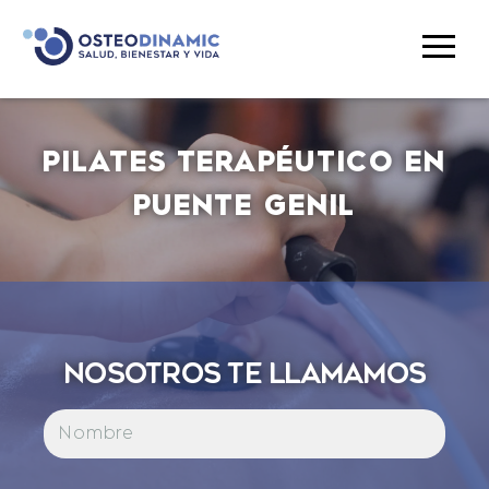
CLÍNICA
PILATES TERAPÉUTICO EN
FISIOTERAPIA
PUENTE GENIL
NUTRICIÓN
PNI
TRATAMIENTOS
OSTEOPATÍA
NOSOTROS TE LLAMAMOS
MADEROTERAPIA
PILATES TERAPÉUTICO
ESTÉTICA AVANZADA